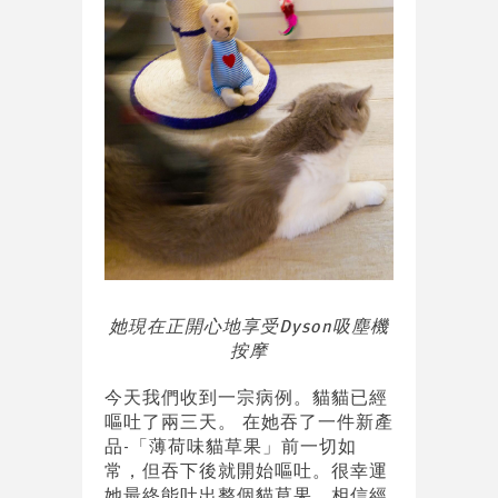
她現在正開心地享受Dyson吸塵機
按摩
今天我們收到一宗病例。貓貓已經
嘔吐了兩三天。 在她吞了一件新產
品-「薄荷味貓草果」前一切如
常，但吞下後就開始嘔吐。很幸運
她最終能吐出整個貓草果，相信經