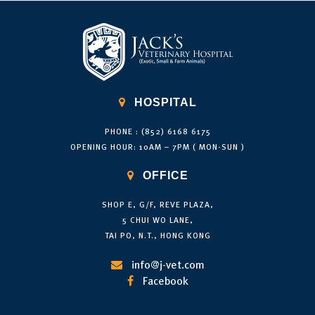

HOSPITAL
PHONE : (852) 6168 6175
OPENING HOUR: 10AM – 7PM ( MON-SUN )

OFFICE
SHOP E, G/F, REVE PLAZA,
5 CHUI WO LANE,
TAI PO, N.T., HONG KONG
info@j-vet.com

Facebook
