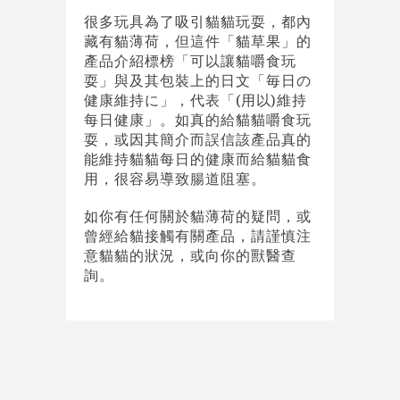
很多玩具為了吸引貓貓玩耍，都內
藏有貓薄荷，但這件「貓草果」的
產品介紹標榜「可以讓貓嚼食玩
耍」與及其包裝上的日文「毎日の
健康維持に」，代表「(用以)維持
每日健康」。如真的給貓貓嚼食玩
耍，或因其簡介而誤信該產品真的
能維持貓貓每日的健康而給貓貓食
用，很容易導致腸道阻塞。
如你有任何關於貓薄荷的疑問，或
曾經給貓接觸有關產品，請謹慎注
意貓貓的狀況，或向你的獸醫查
詢。