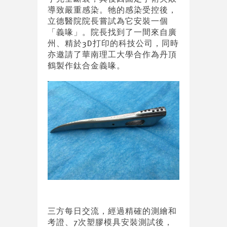
導致嚴重感染。牠的感染受控後，
立德醫院院長嘗試為它安裝一個
「義喙」。院長找到了一間來自廣
州、精於3D打印的科技公司，同時
亦邀請了華南理工大學合作為丹頂
鶴製作鈦合金義喙。
三方每日交流，經過精確的測繪和
考證、7次塑膠模具安裝測試後，