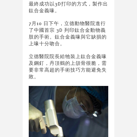
最終成功以3D打印的方式，製作出
鈦合金義喙。
7月10 日下午，立德動物醫院進行
了中國首宗 3D 列印鈦合金動物義
肢的手術。鈦合金義喙與它缺損的
上喙十分吻合。
立德醫院院長給牠裝上鈦合金義喙
及鋼釘，丹頂鶴的上頜骨很脆，需
要非常高超的手術技巧方能避免失
敗。