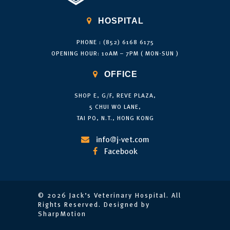

HOSPITAL
PHONE : (852) 6168 6175
OPENING HOUR: 10AM – 7PM ( MON-SUN )

OFFICE
SHOP E, G/F, REVE PLAZA,
5 CHUI WO LANE,
TAI PO, N.T., HONG KONG
info@j-vet.com

Facebook

© 2026 Jack’s Veterinary Hospital. All
Rights Reserved. Designed by
SharpMotion