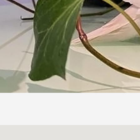
大埔翠和里
5
號麗和閣地下
E