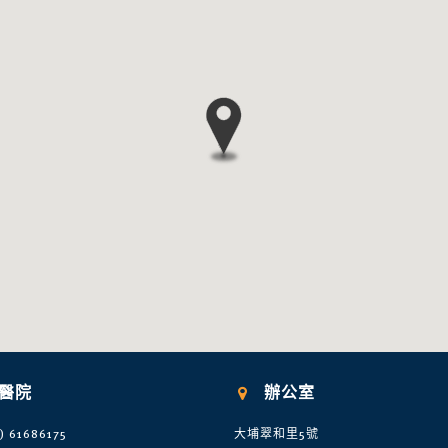
醫院
辦公室

) 61686175
大埔翠和里5號