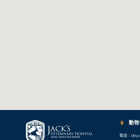
動物

電話 : (852