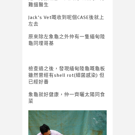
難搵醫生
Jack's Vet嘅收到呢個CASE後就上
左去
原來除左象龜之外仲有一隻緬甸陸
龜同埋哥基
檢查過之後，發現緬甸陸龜嘅龜板
雖然曾經有shell rot(細菌感染) 但
已經好番
象龜就好健康，仲一齊曬太陽同食
菜