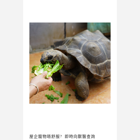
屋企寵物唔舒服? 即時向獸醫查詢