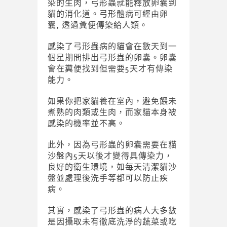
染的生肉，弓形蟲就能釋放卵囊到
貓的消化道。弓形體病可經由卵
囊, 透過糞便傳染給人類。
感染了弓形蟲病的貓會在數天到一
個星期間排出弓形蟲的卵囊。卵囊
會在糞便找到但需要5天才有傳染
能力。
如果你把家貓養在室內，避免餵未
煮熟的肉類或生肉，而家貓本身被
感染的機率並不高。
此外，因為弓形蟲的卵囊需要在貓
沙盤內5天以後才變得具傳染力，
良好的衛生環境，如每天清潔貓沙
盤並處理後洗手等都可以防止疾
病。
其實，感染了弓形蟲的病人大多數
是因攝取未有徹底洗淨的蔬菜或吃