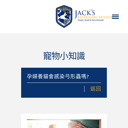
寵物小知識
孕婦養貓會感染弓形蟲嗎?
返回