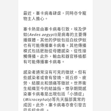
最近，寨卡病毒肆虐，同時亦令寵
物主人擔心。
寨卡熱是由寨卡病毒引致，埃及伊
蚊(
Aedes aegypti
)是病毒的主要傳
播媒體，其他的伊蚊包括白紋伊蚊
也有可能傳播寨卡病毒。其他傳播
模式包括胚胎從母體感染、從性接
觸傳播。此外，輸血和器官移植都
有可能傳播寨卡病毒。
感染者通常沒有可見的徵狀。但有
些感染者或會有發燒、斑丘疹、疲
勞、結膜炎和頭痛等徵狀。世界衞
生組織至今的結論指，懷孕期間感
染寨卡病毒是出現包括「小頭症」
(
Microcephaly
)等先天腦部異常的
成因。此外，寨卡病毒亦會引發吉
巴氏綜合症 。