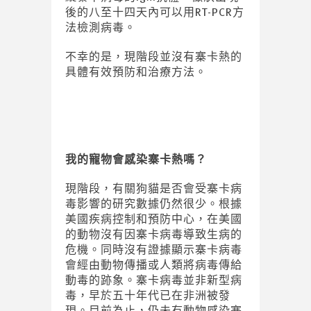
後的八至十四天內可以用RT-PCR方
法檢測病毒。
不幸的是，現階段並沒有寨卡熱的
具體有效預防和治療方法。
我的寵物
會感染
寨卡
熱嗎
？
現階段，有關狗貓是否會受寨卡病
毒影響的研究數據仍然很少。根據
美國疾病控制和預防中心，在美國
的動物沒有因寨卡病毒導致生病的
危機。同時沒有證據顯示寨卡病毒
會經由動物傳播或人類將病毒傳給
動毒的跡象。寨卡病毒並非新型病
毒，早於五十年代已在非洲被發
現。目前為止，仍未有動物感染寨