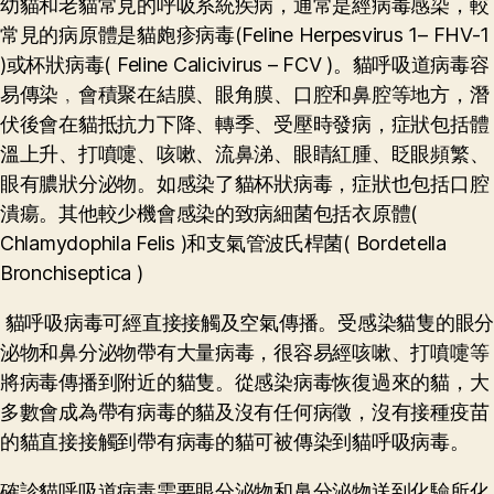
幼貓和老貓常見的呼吸系統疾病，通常是經病毒感染，較
常見的病原體是貓皰疹病毒(Feline Herpesvirus 1– FHV-1
)或杯狀病毒( Feline Calicivirus – FCV )。貓呼吸道病毒容
易傳染﹐會積聚在結膜、眼角膜、口腔和鼻腔等地方，潛
伏後會在貓抵抗力下降、轉季、受壓時發病，症狀包括體
溫上升、打噴嚏、咳嗽、流鼻涕、眼睛紅腫、眨眼頻繁、
眼有膿狀分泌物。如感染了貓杯狀病毒，症狀也包括口腔
潰瘍。其他較少機會感染的致病細菌包括衣原體(
Chlamydophila Felis )和支氣管波氏桿菌( Bordetella
Bronchiseptica )
貓呼吸病毒可經直接接觸及空氣傳播。受感染貓隻的眼分
泌物和鼻分泌物帶有大量病毒，很容易經咳嗽、打噴嚏等
將病毒傳播到附近的貓隻。從感染病毒恢復過來的貓，大
多數會成為帶有病毒的貓及沒有任何病徵，沒有接種疫苗
的貓直接接觸到帶有病毒的貓可被傳染到貓呼吸病毒。
確診貓呼吸道病毒需要眼分泌物和鼻分泌物送到化驗所化