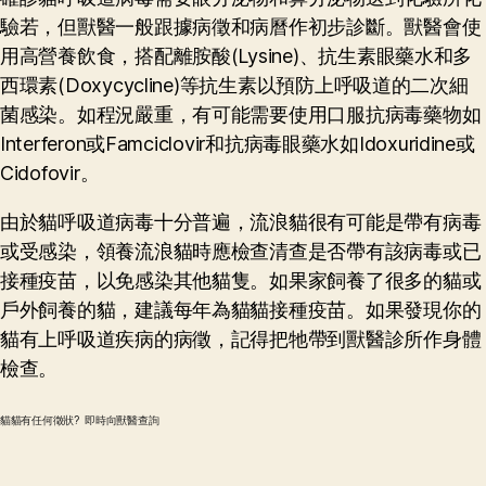
驗若，但獸醫一般跟據病徵和病曆作初步診斷。獸醫會使
用高營養飲食，搭配離胺酸(Lysine)、抗生素眼藥水和多
西環素(Doxycycline)等抗生素以預防上呼吸道的二次細
菌感染。如程況嚴重，有可能需要使用口服抗病毒藥物如
Interferon或Famciclovir和抗病毒眼藥水如Idoxuridine或
Cidofovir。
由於貓呼吸道病毒十分普遍，流浪貓很有可能是帶有病毒
或受感染，領養流浪貓時應檢查清查是否帶有該病毒或已
接種疫苗，以免感染其他貓隻。如果家飼養了很多的貓或
戶外飼養的貓，建議每年為貓貓接種疫苗。如果發現你的
貓有上呼吸道疾病的病徵，記得把牠帶到獸醫診所作身體
檢查。
貓貓有任何徵狀? 即時向獸醫查詢