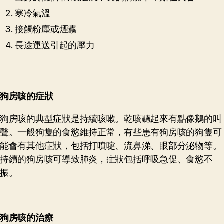
寒冷氣溫
接觸粉塵或煙霧
長途運送引起的壓力
狗房咳
的
症狀
狗房咳的典型症狀是持續咳嗽。乾咳聽起來有點像鵝的叫
聲。一般狗隻的食慾維持正常，有些患有狗房咳的狗隻可
能會有其他症狀，包括打噴嚏、流鼻涕、眼部分泌物等。
持續的狗房咳可導致肺炎，症狀包括呼吸急促、食慾不
振。
狗房咳
的
治療