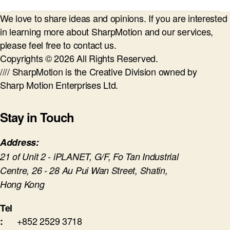
We love to share ideas and opinions. If you are interested
in learning more about SharpMotion and our services,
please feel free to contact us.
Copyrights © 2026 All Rights Reserved.
//// SharpMotion is the Creative Division owned by
Sharp Motion Enterprises Ltd.
Stay in Touch
Address:
21 of Unit 2 - iPLANET, G/F, Fo Tan Industrial
Centre, 26 - 28 Au Pui Wan Street, Shatin,
Hong Kong
Tel
+852 2529 3718
: