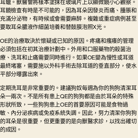
耳蠟。獸醫會將樣本塗抹在玻璃片上以顯微鏡小心觀察。
耳鏡檢查有時是不可能的，因為耳朵因發炎而痛、腫脹和
充滿分泌物，有時候或會需要麻醉。複雜或重症病例甚至
要取耳朵膿液作細菌培養和替鼓膜泡照X光。
OE的治療取決於懷疑或已知的原因。疼痛和瘙癢的管理
必須包括在初其治療計劃中。外用和口服藥物的殺菌治
療、洗耳和止痛需要同時進行。如果OE變為慢性或耳道
最終堵塞，需要施以外科手術去除耳道的垂直部分，使水
平部分曝露出來。
定期洗耳是非常重要的。建議狗奴每週為你的狗狗清潔耳
朵一兩次。不是所有患上QE的狗狗都是由於耳朵的特殊
形狀所致，一些狗狗患上OE的首要原因可能是食物過
敏、內分泌疾病或免疫系統失調。因此，努力清潔你狗狗
的耳朵是很重要，但更重要的是向獸醫求診，以找出確切
的成因。