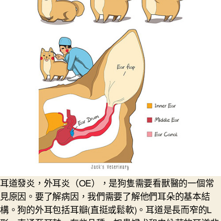
耳道發炎，外耳炎（OE），是狗隻需要看獸醫的一個常
見原因。要了解病因，我們需要了解他們耳朵的基本結
構。狗的外耳包括耳瓣(直挺或鬆軟)。耳道是長而窄的L