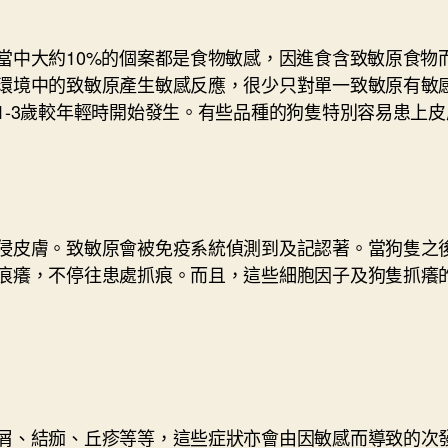
當中大約10%的個案都是食物敏感，因進食含致敏原食物
環境中的致敏原產生敏感反應，很少只對單一致敏原有敏
1-3歲較年輕時開始發生。有些品種的狗隻特別容易患上
侵皮膚。致敏原會被免疫系統偵測到及記認著。當狗隻之
痕癢，不停往患處抓痕。而且，這些細胞因子及狗隻抓癢
屑、結痂、丘疹等等，這些症狀亦會由因敏感而導致的次