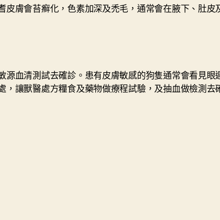
耆皮膚會苔癣化，色素加深及禿毛，通常會在腋下、肚皮
敏源血清測試去確診。患有皮膚敏感的狗隻通常會看見眼
處，讓獸醫處方糧食及藥物做療程試驗，及抽血做檢測去