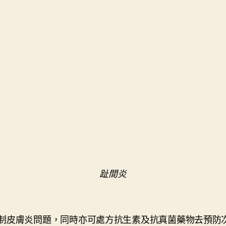
趾間炎
制皮膚炎問題，同時亦可處方抗生素及抗真菌藥物去預防