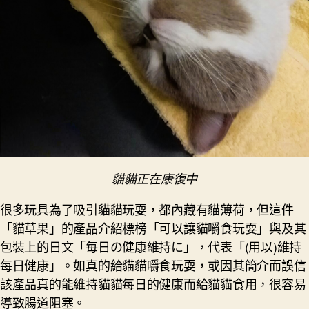
貓貓正在康復中
很多玩具為了吸引貓貓玩耍，都內藏有貓薄荷，但這件
「貓草果」的產品介紹標榜「可以讓貓嚼食玩耍」與及其
包裝上的日文「毎日の健康維持に」，代表「(用以)維持
每日健康」。如真的給貓貓嚼食玩耍，或因其簡介而誤信
該產品真的能維持貓貓每日的健康而給貓貓食用，很容易
導致腸道阻塞。