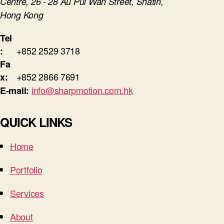
Centre, 26 - 28 Au Pui Wan Street, Shatin,
Hong Kong
Tel
+852 2529 3718
:
Fa
+852 2866 7691
x:
info@sharpmotion.com.hk
E-mail:
QUICK LINKS
Home
Portfolio
Services
About