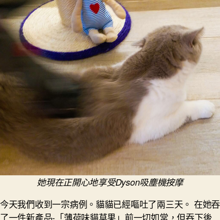
她現在正開心地享受Dyson吸塵機按摩
今天我們收到一宗病例。貓貓已經嘔吐了兩三天。 在她吞
了一件新產品-「薄荷味貓草果」前一切如常，但吞下後