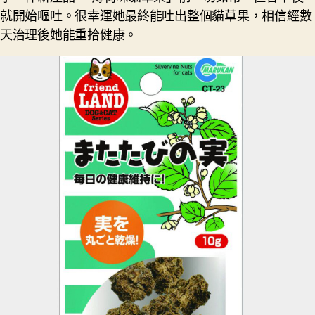
就開始嘔吐。很幸運她最終能吐出整個貓草果，相信經數
天治理後她能重拾健康。