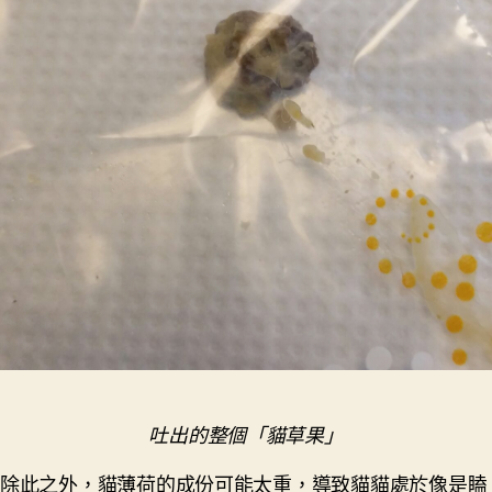
吐出的整個「貓草果」
除此之外，貓薄荷的成份可能太重，導致貓貓處於像是瞌