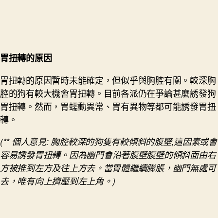
胃扭轉
的原因
胃扭轉的原因暫時未能確定，但似乎與胸腔有關。較深胸
腔的狗有較大機會胃扭轉。目前各派仍在爭論甚麼誘發狗
胃扭轉。然而，胃蠕動異常、胃有異物等都可能誘發胃扭
轉。
(**
個人意
見
:
胸
腔
較深的狗隻有較傾斜的腹
壁
,
這因素或會
容
易
誘發
胃扭轉。
因為幽
門會
沿著腹
壁
腹
壁
的傾斜面由右
方被推到左方及往上方去
。
當胃體
繼續
膨
脹
，幽門
無處可
去，
唯有
向上擠壓到左上角
。
)