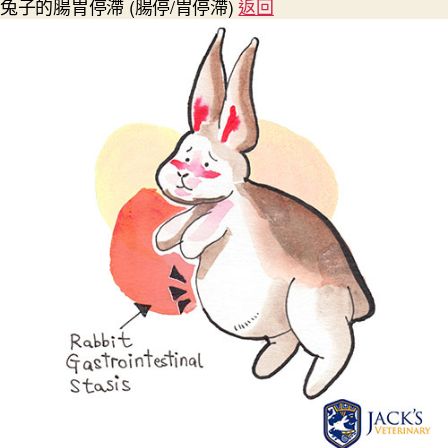
兔子的腸胃停滯 (腸停/胃停滯)
返回