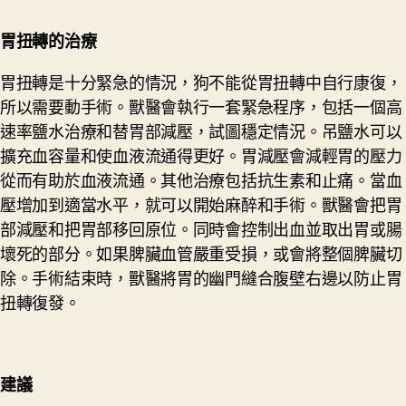
胃扭轉
的治療
胃扭轉是十分緊急的情況，狗不能從胃扭轉中自行康復，
所以需要動手術。獸醫會執行一套緊急程序，包括一個高
速率鹽水治療和替胃部減壓，試圖穩定情況。吊鹽水可以
擴充血容量和使血液流通得更好。胃減壓會減輕胃的壓力
從而有助於血液流通。其他治療包括抗生素和止痛。當血
壓增加到適當水平，就可以開始麻醉和手術。獸醫會把胃
部減壓和把胃部移回原位。同時會控制出血並取出胃或腸
壞死的部分。如果脾臟血管嚴重受損，或會將整個脾臟切
除。手術結束時，獸醫將胃的幽門縫合腹壁右邊以防止胃
扭轉復發。
建議