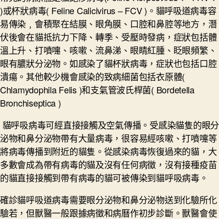
)或杯狀病毒( Feline Calicivirus – FCV )。貓呼吸道病毒容
易傳染﹐會積聚在結膜、眼角膜、口腔和鼻腔等地方，潛
伏後會在貓抵抗力下降、轉季、受壓時發病，症狀包括體
溫上升、打噴嚏、咳嗽、流鼻涕、眼睛紅腫、眨眼頻繁、
眼有膿狀分泌物。如感染了貓杯狀病毒，症狀也包括口腔
潰瘍。其他較少機會感染的致病細菌包括衣原體(
Chlamydophila Felis )和支氣管波氏桿菌( Bordetella
Bronchiseptica )
貓呼吸病毒可經直接接觸及空氣傳播。受感染貓隻的眼分
泌物和鼻分泌物帶有大量病毒，很容易經咳嗽、打噴嚏等
將病毒傳播到附近的貓隻。從感染病毒恢復過來的貓，大
多數會成為帶有病毒的貓及沒有任何病徵，沒有接種疫苗
的貓直接接觸到帶有病毒的貓可被傳染到貓呼吸病毒。
確診貓呼吸道病毒需要眼分泌物和鼻分泌物送到化驗所化
驗若，但獸醫一般跟據病徵和病曆作初步診斷。獸醫會使