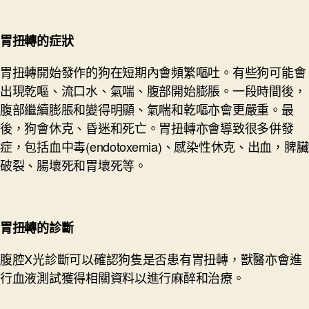
胃扭轉
的症狀
胃扭轉開始發作的狗在短期內會頻繁嘔吐。有些狗可能會
出現乾嘔、流口水、氣喘、腹部開始膨脹。一段時間後，
腹部繼續膨脹和變得明顯、氣喘和乾嘔亦會更嚴重。最
後，狗會休克、昏迷和死亡。胃扭轉亦會導致很多併發
症，包括血中毒(endotoxemia)、感染性休克、出血，脾臟
破裂、腸壞死和胃壞死等。
胃扭轉
的診斷
腹腔X光診斷可以確認狗隻是否患有胃扭轉，獸醫亦會進
行血液測試獲得相關資料以進行麻醉和治療。