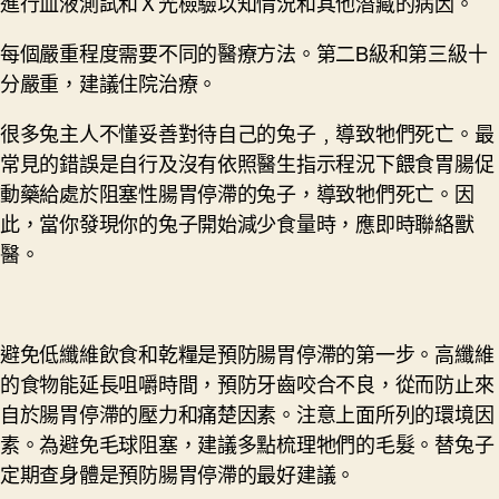
進行血液測試和Ｘ光檢驗以知情況和其他潛藏的病因。
每個嚴重程度需要不同的醫療方法。第二B級和第三級十
分嚴重，建議住院治療。
很多兔主人不懂妥善對待自己的兔子﹐導致牠們死亡。最
常見的錯誤是自行及沒有依照醫生指示程況下餵食胃腸促
動藥給處於阻塞性腸胃停滯的兔子，導致牠們死亡。因
此，當你發現你的兔子開始減少食量時，應即時聯絡獸
醫。
避免低纖維飲食和乾糧是預防腸胃停滯的第一步。高纖維
的食物能延長咀嚼時間，預防牙齒咬合不良，從而防止來
自於腸胃停滯的壓力和痛楚因素。注意上面所列的環境因
素。為避免毛球阻塞，建議多點梳理牠們的毛髮。替兔子
定期查身體是預防腸胃停滯的最好建議。