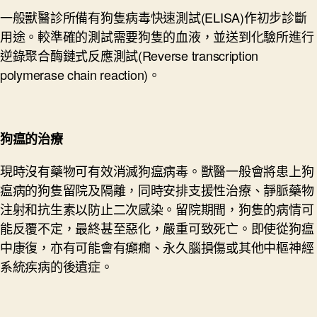
一般獸醫診所備有狗隻病毒快速測試(ELISA)作初步診斷
用途。較準確的測試需要狗隻的血液，並送到化驗所進行
逆錄聚合酶鏈式反應測試(Reverse transcription
polymerase chain reaction)。
狗
瘟
的治療
現時沒有藥物可有效消滅狗瘟病毒。獸醫一般會將患上狗
瘟病的狗隻留院及隔離，同時安排支援性治療、靜脈藥物
注射和抗生素以防止二次感染。留院期間，狗隻的病情可
能反覆不定，最終甚至惡化，嚴重可致死亡。即使從狗瘟
中康復，亦有可能會有癲癇、永久腦損傷或其他中樞神經
系統疾病的後遺症。