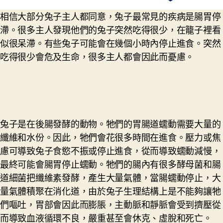
相信大部分兔子主人都同意，兔子最常見的疾病是腸胃停
滯。很多主人發現他們的兔子突然吃得很少，在籠子裡看
似很呆滯。有些兔子可能會在幾個小時內停止進食。突然
吃得很少會危及生命，很多主人都會因此而憂慮。
兔子是在後腸發酵的動物。牠們的胃腸道蠕動需要大量的
纖維和水份。因此，牠們會花很多時間在進食。壓力或焦
慮可導致兔子食慾不振或停止進食，從而導致蠕動減慢，
最終可能會腸胃停止蠕動。牠們的腸內有很多酵母菌和腸
道細菌把纖維素發酵，產生大量氣體，當腸蠕動停止，大
量氣體積聚在消化道，由於兔子生理結構上是不能夠讓牠
們嘔吐，胃部會因此而膨脹，主動脈和靜脈會受到擠壓從
而導致血液循環不良，嚴重甚至會休克、虛脫和死亡。