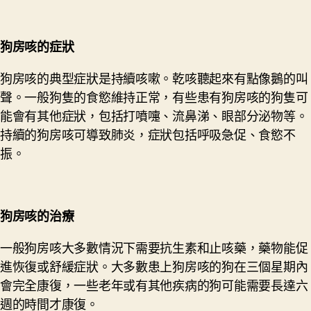
狗房咳
的
症狀
狗房咳的典型症狀是持續咳嗽。乾咳聽起來有點像鵝的叫
聲。一般狗隻的食慾維持正常，有些患有狗房咳的狗隻可
能會有其他症狀，包括打噴嚏、流鼻涕、眼部分泌物等。
持續的狗房咳可導致肺炎，症狀包括呼吸急促、食慾不
振。
狗房咳
的
治療
一般狗房咳大多數情況下需要抗生素和止咳藥，藥物能促
進恢復或舒緩症狀。大多數患上狗房咳的狗在三個星期內
會完全康復，一些老年或有其他疾病的狗可能需要長達六
週的時間才康復。