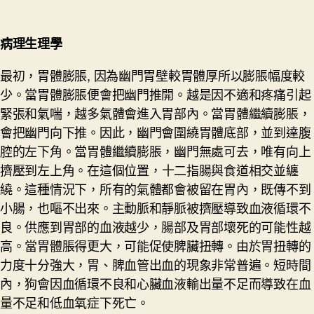
病理生理學
最初，胃體膨脹, 因為幽門胃壁較胃體厚所以膨脹幅度較
少。當胃體膨脹便會把幽門推開。越是因不適和疼痛引起
緊張和氣喘，越多氣體會進入胃部內。當胃體繼續膨脹，
會把幽門向下推。因此，幽門會圍繞胃體底部，並到達腹
腔的左下角。當胃體繼續膨脹，幽門無處可去，唯有向上
擠壓到左上角。在這個位置，
十二指腸與食道相交並纏
繞。這種情況下，所有的氣體都會被留在胃內，既傳不到
小腸，也嘔不出來。主動脈和靜脈被擠壓導致血液循環不
良。供應到胃部的血液越少，腸部及胃部壞死的可能性越
高。當胃體脹得更大，可能促使脾臟扭轉。由於胃扭轉的
力度十分強大，胃、脾血管出血的現象非常
普遍。短時間
內，狗會因血循環不良和心臟血液輸出量不足而導致在血
量不足和低血氧症下死亡。