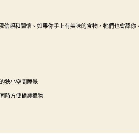
現信賴和關懷。如果你手上有美味的食物，牠們也會舔你
全的狹小空間睡覺
者同時方便偷襲獵物