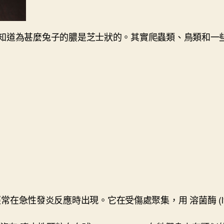
知道為甚麼兔子的膿是芝士狀的。其實爬蟲類、鳥類和一
急性發炎反應時出現。它在受傷處聚集，用 溶菌酶 (lysozymes) 