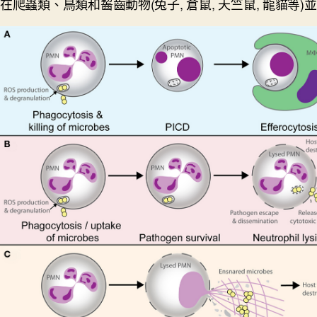
在爬蟲類、鳥類和齧齒動物(兔子, 倉鼠, 天竺鼠, 龍貓等)並沒有