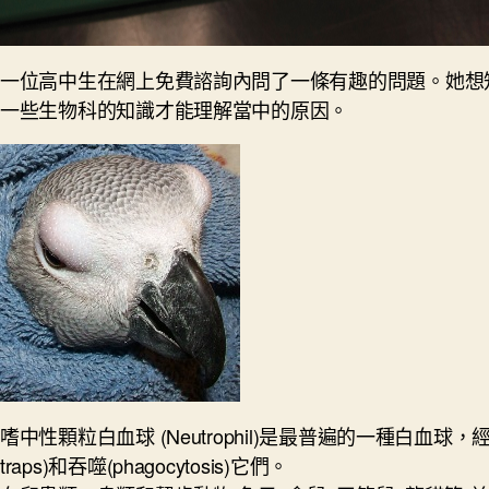
一位高中生在網上免費諮詢內問了一條有趣的問題。她想
一些生物科的知識才能理解當中的原因。
嗜中性顆粒白血球 (Neutrophil)是最普遍的一種白血球，經常在
traps)和吞噬(phagocytosis)它們。